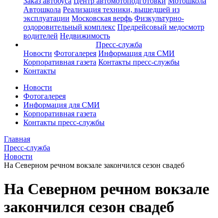
Заказ автобуса
Центр автомотоподготовки
Мотошкола
Автошкола
Реализация техники, вышедшей из
эксплуатации
Московская верфь
Физкультурно-
оздоровительный комплекс
Предрейсовый медосмотр
водителей
Недвижимость
Пресс-служба
Новости
Фотогалерея
Информация для СМИ
Корпоративная газета
Контакты пресс-службы
Контакты
Новости
Фотогалерея
Информация для СМИ
Корпоративная газета
Контакты пресс-службы
Главная
Пресс-служба
Новости
На Северном речном вокзале закончился сезон свадеб
На Северном речном вокзале
закончился сезон свадеб