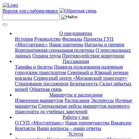
Версия для слабовидящих
О предприятии
История
Руководство
Филиалы
Проекты ГУП
«Мосгортранс»
Наши партнеры
Награды и премии
Корпоративная социальная политика
О персональных
данных
Охрана труда
Противодействие коррупции
Пассажирам
Тарифы и билеты
Правила пользования наземным
городским транспортом
Северный и Южный речные
вокзалы
Сервисный центр «Московский транспорт»
Страхование пассажиров
Безопасность
Склад забытых
вещей
Обратная связь
Маршруты и расписания
Изменения маршрутов
Расписания
Экспрессы
Ночные
маршруты
Специальные рейсы маршрутов наземного
транспорта до учебных заведений
Работа у нас
О ГУП «Мосгортранс»
Наши преимущества
Вакансии
Контакты
Ваши вопросы – наши ответы
Услуги