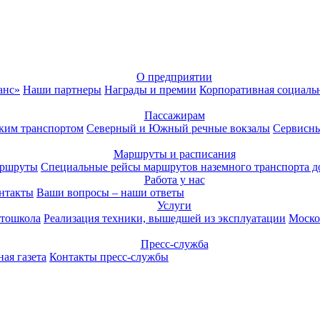
О предприятии
анс»
Наши партнеры
Награды и премии
Корпоративная социаль
Пассажирам
ким транспортом
Северный и Южный речные вокзалы
Сервисны
Маршруты и расписания
аршруты
Специальные рейсы маршрутов наземного транспорта д
Работа у нас
нтакты
Ваши вопросы – наши ответы
Услуги
тошкола
Реализация техники, вышедшей из эксплуатации
Моско
Пресс-служба
ая газета
Контакты пресс-службы