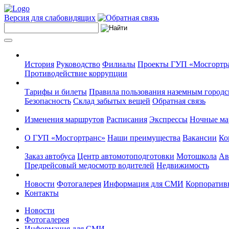
Версия для слабовидящих
История
Руководство
Филиалы
Проекты ГУП «Мосгортр
Противодействие коррупции
Тарифы и билеты
Правила пользования наземным городс
Безопасность
Склад забытых вещей
Обратная связь
Изменения маршрутов
Расписания
Экспрессы
Ночные м
О ГУП «Мосгортранс»
Наши преимущества
Вакансии
Ко
Заказ автобуса
Центр автомотоподготовки
Мотошкола
Ав
Предрейсовый медосмотр водителей
Недвижимость
Новости
Фотогалерея
Информация для СМИ
Корпоративн
Контакты
Новости
Фотогалерея
Информация для СМИ