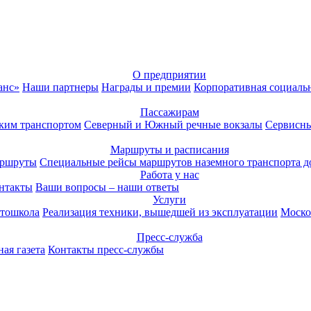
О предприятии
анс»
Наши партнеры
Награды и премии
Корпоративная социаль
Пассажирам
ким транспортом
Северный и Южный речные вокзалы
Сервисны
Маршруты и расписания
аршруты
Специальные рейсы маршрутов наземного транспорта д
Работа у нас
нтакты
Ваши вопросы – наши ответы
Услуги
тошкола
Реализация техники, вышедшей из эксплуатации
Моско
Пресс-служба
ая газета
Контакты пресс-службы