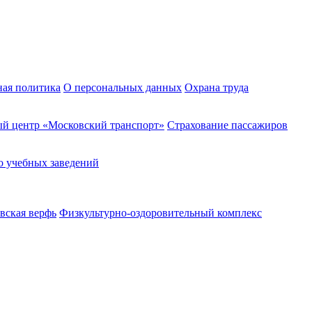
ная политика
О персональных данных
Охрана труда
й центр «Московский транспорт»
Страхование пассажиров
о учебных заведений
вская верфь
Физкультурно-оздоровительный комплекс