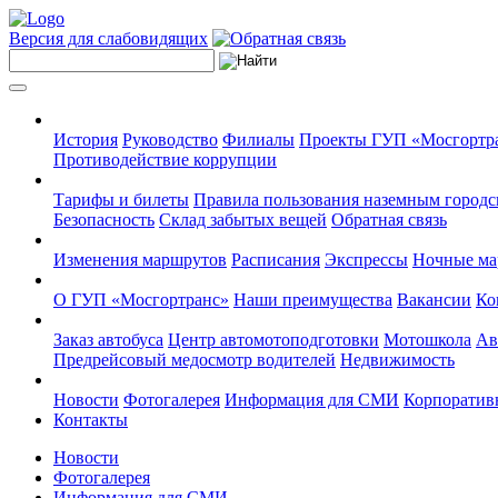
Версия для слабовидящих
История
Руководство
Филиалы
Проекты ГУП «Мосгортр
Противодействие коррупции
Тарифы и билеты
Правила пользования наземным городс
Безопасность
Склад забытых вещей
Обратная связь
Изменения маршрутов
Расписания
Экспрессы
Ночные м
О ГУП «Мосгортранс»
Наши преимущества
Вакансии
Ко
Заказ автобуса
Центр автомотоподготовки
Мотошкола
Ав
Предрейсовый медосмотр водителей
Недвижимость
Новости
Фотогалерея
Информация для СМИ
Корпоративн
Контакты
Новости
Фотогалерея
Информация для СМИ