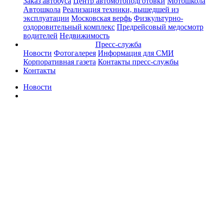
Заказ автобуса
Центр автомотоподготовки
Мотошкола
Автошкола
Реализация техники, вышедшей из
эксплуатации
Московская верфь
Физкультурно-
оздоровительный комплекс
Предрейсовый медосмотр
водителей
Недвижимость
Пресс-служба
Новости
Фотогалерея
Информация для СМИ
Корпоративная газета
Контакты пресс-службы
Контакты
Новости