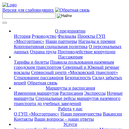
Версия для слабовидящих
О предприятии
История
Руководство
Филиалы
Проекты ГУП
«Мосгортранс»
Наши партнеры
Награды и премии
Корпоративная социальная политика
О персональных
данных
Охрана труда
Противодействие коррупции
Пассажирам
Тарифы и билеты
Правила пользования наземным
городским транспортом
Северный и Южный речные
вокзалы
Сервисный центр «Московский транспорт»
Страхование пассажиров
Безопасность
Склад забытых
вещей
Обратная связь
Маршруты и расписания
Изменения маршрутов
Расписания
Экспрессы
Ночные
маршруты
Специальные рейсы маршрутов наземного
транспорта до учебных заведений
Работа у нас
О ГУП «Мосгортранс»
Наши преимущества
Вакансии
Контакты
Ваши вопросы – наши ответы
Услуги