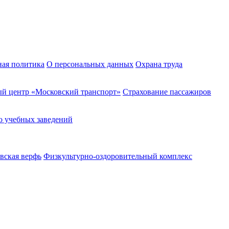
ная политика
О персональных данных
Охрана труда
й центр «Московский транспорт»
Страхование пассажиров
о учебных заведений
вская верфь
Физкультурно-оздоровительный комплекс