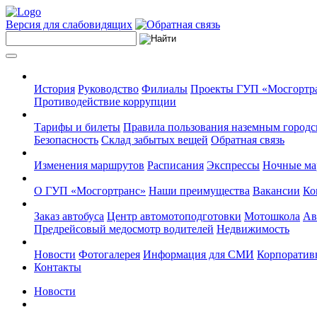
Версия для слабовидящих
История
Руководство
Филиалы
Проекты ГУП «Мосгортр
Противодействие коррупции
Тарифы и билеты
Правила пользования наземным городс
Безопасность
Склад забытых вещей
Обратная связь
Изменения маршрутов
Расписания
Экспрессы
Ночные м
О ГУП «Мосгортранс»
Наши преимущества
Вакансии
Ко
Заказ автобуса
Центр автомотоподготовки
Мотошкола
Ав
Предрейсовый медосмотр водителей
Недвижимость
Новости
Фотогалерея
Информация для СМИ
Корпоративн
Контакты
Новости