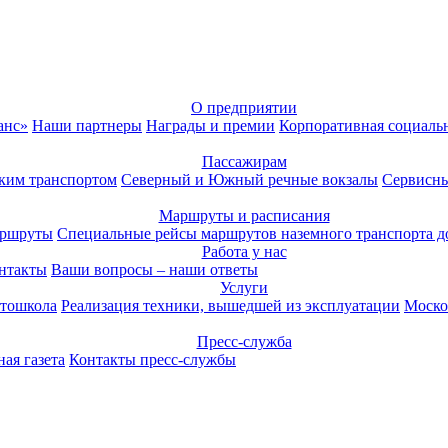
О предприятии
анс»
Наши партнеры
Награды и премии
Корпоративная социаль
Пассажирам
ким транспортом
Северный и Южный речные вокзалы
Сервисны
Маршруты и расписания
аршруты
Специальные рейсы маршрутов наземного транспорта д
Работа у нас
нтакты
Ваши вопросы – наши ответы
Услуги
тошкола
Реализация техники, вышедшей из эксплуатации
Моско
Пресс-служба
ая газета
Контакты пресс-службы