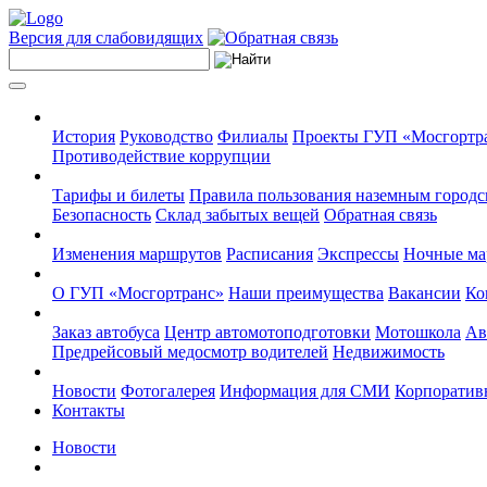
Версия для слабовидящих
История
Руководство
Филиалы
Проекты ГУП «Мосгортр
Противодействие коррупции
Тарифы и билеты
Правила пользования наземным городс
Безопасность
Склад забытых вещей
Обратная связь
Изменения маршрутов
Расписания
Экспрессы
Ночные м
О ГУП «Мосгортранс»
Наши преимущества
Вакансии
Ко
Заказ автобуса
Центр автомотоподготовки
Мотошкола
Ав
Предрейсовый медосмотр водителей
Недвижимость
Новости
Фотогалерея
Информация для СМИ
Корпоративн
Контакты
Новости