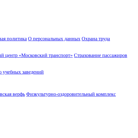
ная политика
О персональных данных
Охрана труда
й центр «Московский транспорт»
Страхование пассажиров
о учебных заведений
вская верфь
Физкультурно-оздоровительный комплекс