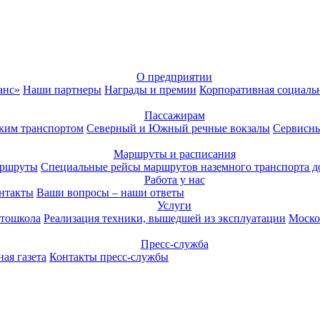
О предприятии
анс»
Наши партнеры
Награды и премии
Корпоративная социаль
Пассажирам
ким транспортом
Северный и Южный речные вокзалы
Сервисны
Маршруты и расписания
аршруты
Специальные рейсы маршрутов наземного транспорта д
Работа у нас
нтакты
Ваши вопросы – наши ответы
Услуги
тошкола
Реализация техники, вышедшей из эксплуатации
Моско
Пресс-служба
ая газета
Контакты пресс-службы