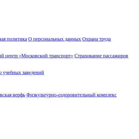
ная политика
О персональных данных
Охрана труда
й центр «Московский транспорт»
Страхование пассажиров
о учебных заведений
вская верфь
Физкультурно-оздоровительный комплекс