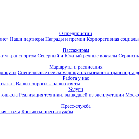
О предприятии
анс»
Наши партнеры
Награды и премии
Корпоративная социаль
Пассажирам
ким транспортом
Северный и Южный речные вокзалы
Сервисны
Маршруты и расписания
аршруты
Специальные рейсы маршрутов наземного транспорта д
Работа у нас
нтакты
Ваши вопросы – наши ответы
Услуги
тошкола
Реализация техники, вышедшей из эксплуатации
Моско
Пресс-служба
ая газета
Контакты пресс-службы