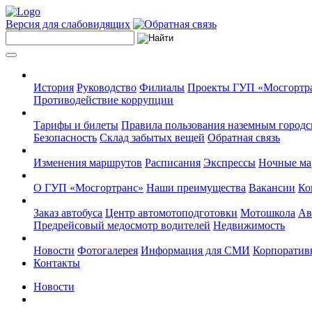
Версия для слабовидящих
История
Руководство
Филиалы
Проекты ГУП «Мосгортр
Противодействие коррупции
Тарифы и билеты
Правила пользования наземным городс
Безопасность
Склад забытых вещей
Обратная связь
Изменения маршрутов
Расписания
Экспрессы
Ночные м
О ГУП «Мосгортранс»
Наши преимущества
Вакансии
Ко
Заказ автобуса
Центр автомотоподготовки
Мотошкола
Ав
Предрейсовый медосмотр водителей
Недвижимость
Новости
Фотогалерея
Информация для СМИ
Корпоративн
Контакты
Новости