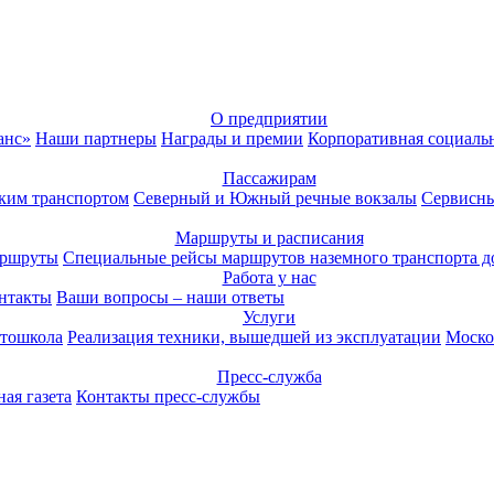
О предприятии
анс»
Наши партнеры
Награды и премии
Корпоративная социаль
Пассажирам
ким транспортом
Северный и Южный речные вокзалы
Сервисны
Маршруты и расписания
аршруты
Специальные рейсы маршрутов наземного транспорта д
Работа у нас
нтакты
Ваши вопросы – наши ответы
Услуги
тошкола
Реализация техники, вышедшей из эксплуатации
Моско
Пресс-служба
ая газета
Контакты пресс-службы