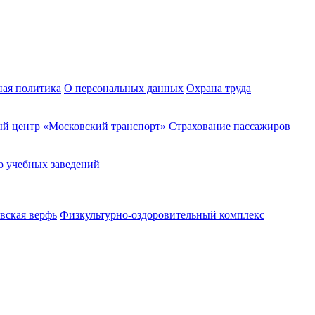
ная политика
О персональных данных
Охрана труда
й центр «Московский транспорт»
Страхование пассажиров
о учебных заведений
вская верфь
Физкультурно-оздоровительный комплекс