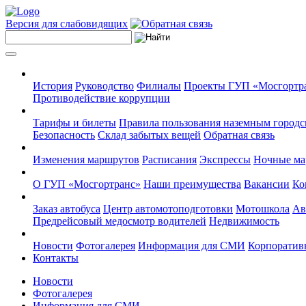
Версия для слабовидящих
История
Руководство
Филиалы
Проекты ГУП «Мосгортр
Противодействие коррупции
Тарифы и билеты
Правила пользования наземным городс
Безопасность
Склад забытых вещей
Обратная связь
Изменения маршрутов
Расписания
Экспрессы
Ночные м
О ГУП «Мосгортранс»
Наши преимущества
Вакансии
Ко
Заказ автобуса
Центр автомотоподготовки
Мотошкола
Ав
Предрейсовый медосмотр водителей
Недвижимость
Новости
Фотогалерея
Информация для СМИ
Корпоративн
Контакты
Новости
Фотогалерея
Информация для СМИ