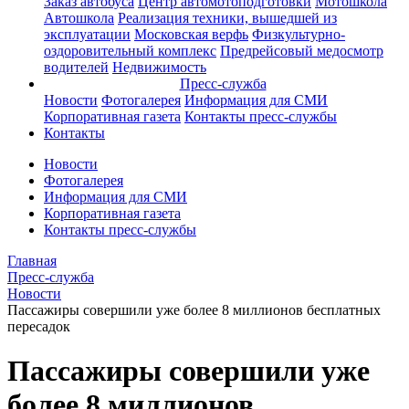
Заказ автобуса
Центр автомотоподготовки
Мотошкола
Автошкола
Реализация техники, вышедшей из
эксплуатации
Московская верфь
Физкультурно-
оздоровительный комплекс
Предрейсовый медосмотр
водителей
Недвижимость
Пресс-служба
Новости
Фотогалерея
Информация для СМИ
Корпоративная газета
Контакты пресс-службы
Контакты
Новости
Фотогалерея
Информация для СМИ
Корпоративная газета
Контакты пресс-службы
Главная
Пресс-служба
Новости
Пассажиры совершили уже более 8 миллионов бесплатных
пересадок
Пассажиры совершили уже
более 8 миллионов