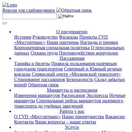
Версия для слабовидящих
О предприятии
История
Руководство
Филиалы
Проекты ГУП
«Мосгортранс»
Наши партнеры
Награды и премии
Корпоративная социальная политика
О персональных
данных
Охрана труда
Противодействие коррупции
Пассажирам
Тарифы и билеты
Правила пользования наземным
городским транспортом
Северный и Южный речные
вокзалы
Сервисный центр «Московский транспорт»
Страхование пассажиров
Безопасность
Склад забытых
вещей
Обратная связь
Маршруты и расписания
Изменения маршрутов
Расписания
Экспрессы
Ночные
маршруты
Специальные рейсы маршрутов наземного
транспорта до учебных заведений
Работа у нас
О ГУП «Мосгортранс»
Наши преимущества
Вакансии
Контакты
Ваши вопросы – наши ответы
Услуги