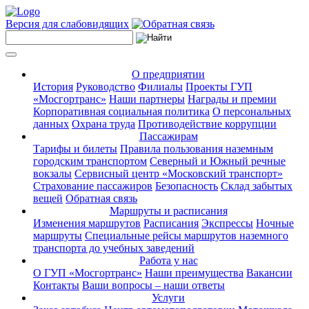
Версия для слабовидящих
О предприятии
История
Руководство
Филиалы
Проекты ГУП
«Мосгортранс»
Наши партнеры
Награды и премии
Корпоративная социальная политика
О персональных
данных
Охрана труда
Противодействие коррупции
Пассажирам
Тарифы и билеты
Правила пользования наземным
городским транспортом
Северный и Южный речные
вокзалы
Сервисный центр «Московский транспорт»
Страхование пассажиров
Безопасность
Склад забытых
вещей
Обратная связь
Маршруты и расписания
Изменения маршрутов
Расписания
Экспрессы
Ночные
маршруты
Специальные рейсы маршрутов наземного
транспорта до учебных заведений
Работа у нас
О ГУП «Мосгортранс»
Наши преимущества
Вакансии
Контакты
Ваши вопросы – наши ответы
Услуги