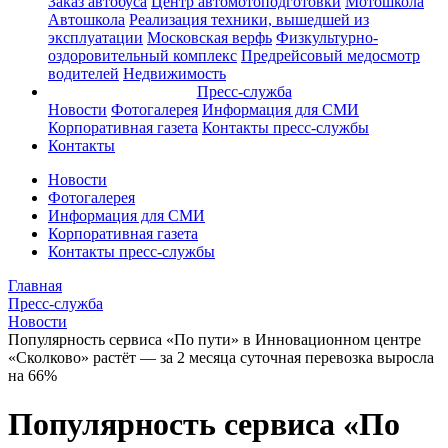
Заказ автобуса
Центр автомотоподготовки
Мотошкола
Автошкола
Реализация техники, вышедшей из
эксплуатации
Московская верфь
Физкультурно-
оздоровительный комплекс
Предрейсовый медосмотр
водителей
Недвижимость
Пресс-служба
Новости
Фотогалерея
Информация для СМИ
Корпоративная газета
Контакты пресс-службы
Контакты
Новости
Фотогалерея
Информация для СМИ
Корпоративная газета
Контакты пресс-службы
Главная
Пресс-служба
Новости
Популярность сервиса «По пути» в Инновационном центре
«Сколково» растёт — за 2 месяца суточная перевозка выросла
на 66%
Популярность сервиса «По