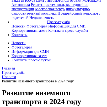
Заказ автобуса
Центр автомотоподготовки
Мотошкола
Автошкола
Реализация техники, вышедшей из
эксплуатации
Московская верфь
Физкультурно-
оздоровительный комплекс
Предрейсовый медосмотр
водителей
Недвижимость
Пресс-служба
Новости
Фотогалерея
Информация для СМИ
Корпоративная газета
Контакты пресс-службы
Контакты
Новости
Фотогалерея
Информация для СМИ
Корпоративная газета
Контакты пресс-службы
Главная
Пресс-служба
Новости
Развитие наземного транспорта в 2024 году
Развитие наземного
транспорта в 2024 году