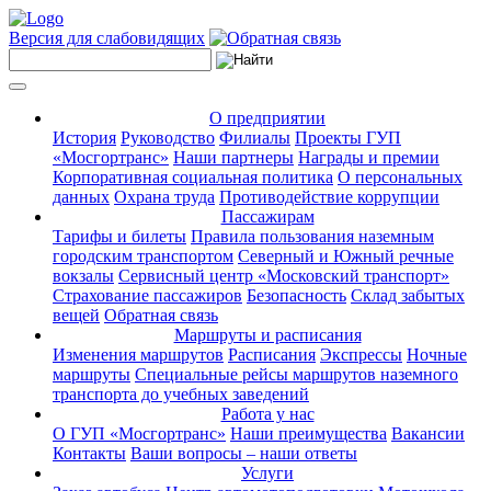
Версия для слабовидящих
О предприятии
История
Руководство
Филиалы
Проекты ГУП
«Мосгортранс»
Наши партнеры
Награды и премии
Корпоративная социальная политика
О персональных
данных
Охрана труда
Противодействие коррупции
Пассажирам
Тарифы и билеты
Правила пользования наземным
городским транспортом
Северный и Южный речные
вокзалы
Сервисный центр «Московский транспорт»
Страхование пассажиров
Безопасность
Склад забытых
вещей
Обратная связь
Маршруты и расписания
Изменения маршрутов
Расписания
Экспрессы
Ночные
маршруты
Специальные рейсы маршрутов наземного
транспорта до учебных заведений
Работа у нас
О ГУП «Мосгортранс»
Наши преимущества
Вакансии
Контакты
Ваши вопросы – наши ответы
Услуги