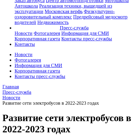
Заказ автобуса
Центр автомотоподготовки
Мотошкола
Автошкола
Реализация техники, вышедшей из
эксплуатации
Московская верфь
Физкультурно-
оздоровительный комплекс
Предрейсовый медосмотр
водителей
Недвижимость
Пресс-служба
Новости
Фотогалерея
Информация для СМИ
Корпоративная газета
Контакты пресс-службы
Контакты
Новости
Фотогалерея
Информация для СМИ
Корпоративная газета
Контакты пресс-службы
Главная
Пресс-служба
Новости
Развитие сети электробусов в 2022-2023 годах
Развитие сети электробусов в
2022-2023 годах