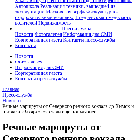
Заказ автобуса
Центр автомотоподготовки
Мотошкола
Автошкола
Реализация техники, вышедшей из
эксплуатации
Московская верфь
Физкультурно-
оздоровительный комплекс
Предрейсовый медосмотр
водителей
Недвижимость
Пресс-служба
Новости
Фотогалерея
Информация для СМИ
Корпоративная газета
Контакты пресс-службы
Контакты
Новости
Фотогалерея
Информация для СМИ
Корпоративная газета
Контакты пресс-службы
Главная
Пресс-служба
Новости
Речные маршруты от Северного речного вокзала до Химок и
причала «Захарково» стали еще популярнее
Речные маршруты от
Северного речного вокзала