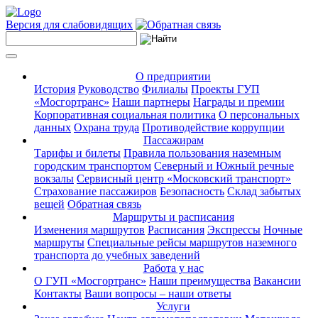
Версия для слабовидящих
О предприятии
История
Руководство
Филиалы
Проекты ГУП
«Мосгортранс»
Наши партнеры
Награды и премии
Корпоративная социальная политика
О персональных
данных
Охрана труда
Противодействие коррупции
Пассажирам
Тарифы и билеты
Правила пользования наземным
городским транспортом
Северный и Южный речные
вокзалы
Сервисный центр «Московский транспорт»
Страхование пассажиров
Безопасность
Склад забытых
вещей
Обратная связь
Маршруты и расписания
Изменения маршрутов
Расписания
Экспрессы
Ночные
маршруты
Специальные рейсы маршрутов наземного
транспорта до учебных заведений
Работа у нас
О ГУП «Мосгортранс»
Наши преимущества
Вакансии
Контакты
Ваши вопросы – наши ответы
Услуги