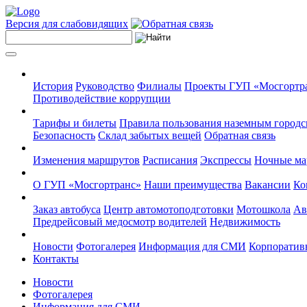
Версия для слабовидящих
История
Руководство
Филиалы
Проекты ГУП «Мосгортр
Противодействие коррупции
Тарифы и билеты
Правила пользования наземным городс
Безопасность
Склад забытых вещей
Обратная связь
Изменения маршрутов
Расписания
Экспрессы
Ночные м
О ГУП «Мосгортранс»
Наши преимущества
Вакансии
Ко
Заказ автобуса
Центр автомотоподготовки
Мотошкола
Ав
Предрейсовый медосмотр водителей
Недвижимость
Новости
Фотогалерея
Информация для СМИ
Корпоративн
Контакты
Новости
Фотогалерея
Информация для СМИ