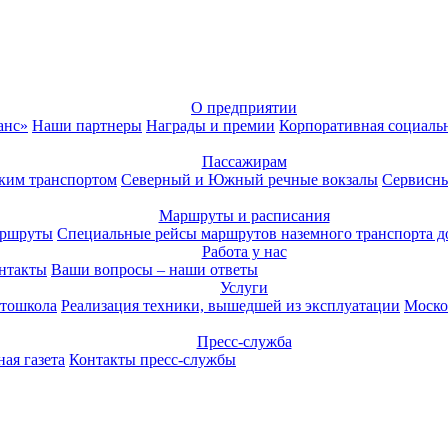
О предприятии
анс»
Наши партнеры
Награды и премии
Корпоративная социаль
Пассажирам
ким транспортом
Северный и Южный речные вокзалы
Сервисны
Маршруты и расписания
аршруты
Специальные рейсы маршрутов наземного транспорта д
Работа у нас
нтакты
Ваши вопросы – наши ответы
Услуги
тошкола
Реализация техники, вышедшей из эксплуатации
Моско
Пресс-служба
ая газета
Контакты пресс-службы