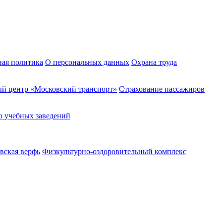
ная политика
О персональных данных
Охрана труда
й центр «Московский транспорт»
Страхование пассажиров
о учебных заведений
вская верфь
Физкультурно-оздоровительный комплекс