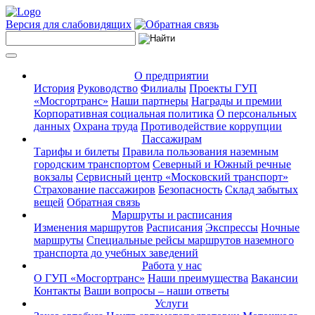
Версия для слабовидящих
О предприятии
История
Руководство
Филиалы
Проекты ГУП
«Мосгортранс»
Наши партнеры
Награды и премии
Корпоративная социальная политика
О персональных
данных
Охрана труда
Противодействие коррупции
Пассажирам
Тарифы и билеты
Правила пользования наземным
городским транспортом
Северный и Южный речные
вокзалы
Сервисный центр «Московский транспорт»
Страхование пассажиров
Безопасность
Склад забытых
вещей
Обратная связь
Маршруты и расписания
Изменения маршрутов
Расписания
Экспрессы
Ночные
маршруты
Специальные рейсы маршрутов наземного
транспорта до учебных заведений
Работа у нас
О ГУП «Мосгортранс»
Наши преимущества
Вакансии
Контакты
Ваши вопросы – наши ответы
Услуги