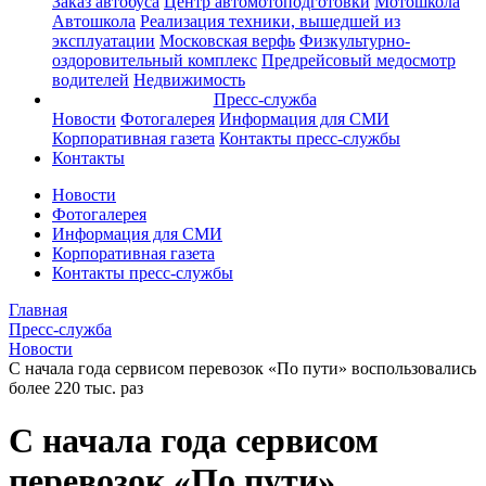
Заказ автобуса
Центр автомотоподготовки
Мотошкола
Автошкола
Реализация техники, вышедшей из
эксплуатации
Московская верфь
Физкультурно-
оздоровительный комплекс
Предрейсовый медосмотр
водителей
Недвижимость
Пресс-служба
Новости
Фотогалерея
Информация для СМИ
Корпоративная газета
Контакты пресс-службы
Контакты
Новости
Фотогалерея
Информация для СМИ
Корпоративная газета
Контакты пресс-службы
Главная
Пресс-служба
Новости
С начала года сервисом перевозок «По пути» воспользовались
более 220 тыс. раз
С начала года сервисом
перевозок «По пути»