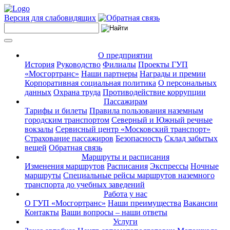
Версия для слабовидящих
О предприятии
История
Руководство
Филиалы
Проекты ГУП
«Мосгортранс»
Наши партнеры
Награды и премии
Корпоративная социальная политика
О персональных
данных
Охрана труда
Противодействие коррупции
Пассажирам
Тарифы и билеты
Правила пользования наземным
городским транспортом
Северный и Южный речные
вокзалы
Сервисный центр «Московский транспорт»
Страхование пассажиров
Безопасность
Склад забытых
вещей
Обратная связь
Маршруты и расписания
Изменения маршрутов
Расписания
Экспрессы
Ночные
маршруты
Специальные рейсы маршрутов наземного
транспорта до учебных заведений
Работа у нас
О ГУП «Мосгортранс»
Наши преимущества
Вакансии
Контакты
Ваши вопросы – наши ответы
Услуги