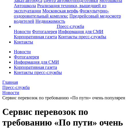
Заказ автобуса
Центр автомотоподготовки
Мотошкола
Автошкола
Реализация техники, вышедшей из
эксплуатации
Московская верфь
Физкультурно-
оздоровительный комплекс
Предрейсовый медосмотр
водителей
Недвижимость
Пресс-служба
Новости
Фотогалерея
Информация для СМИ
Корпоративная газета
Контакты пресс-службы
Контакты
Новости
Фотогалерея
Информация для СМИ
Корпоративная газета
Контакты пресс-службы
Главная
Пресс-служба
Новости
Сервис перевозок по требованию «По пути» очень популярен
Сервис перевозок по
требованию «По пути» очень