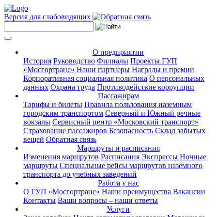
Версия для слабовидящих
О предприятии
История
Руководство
Филиалы
Проекты ГУП
«Мосгортранс»
Наши партнеры
Награды и премии
Корпоративная социальная политика
О персональных
данных
Охрана труда
Противодействие коррупции
Пассажирам
Тарифы и билеты
Правила пользования наземным
городским транспортом
Северный и Южный речные
вокзалы
Сервисный центр «Московский транспорт»
Страхование пассажиров
Безопасность
Склад забытых
вещей
Обратная связь
Маршруты и расписания
Изменения маршрутов
Расписания
Экспрессы
Ночные
маршруты
Специальные рейсы маршрутов наземного
транспорта до учебных заведений
Работа у нас
О ГУП «Мосгортранс»
Наши преимущества
Вакансии
Контакты
Ваши вопросы – наши ответы
Услуги