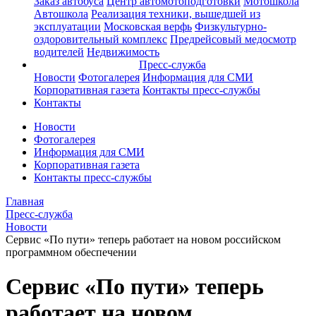
Заказ автобуса
Центр автомотоподготовки
Мотошкола
Автошкола
Реализация техники, вышедшей из
эксплуатации
Московская верфь
Физкультурно-
оздоровительный комплекс
Предрейсовый медосмотр
водителей
Недвижимость
Пресс-служба
Новости
Фотогалерея
Информация для СМИ
Корпоративная газета
Контакты пресс-службы
Контакты
Новости
Фотогалерея
Информация для СМИ
Корпоративная газета
Контакты пресс-службы
Главная
Пресс-служба
Новости
Сервис «По пути» теперь работает на новом российском
программном обеспечении
Сервис «По пути» теперь
работает на новом