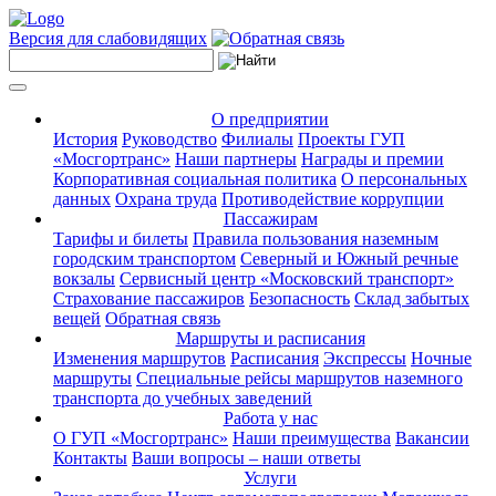
Версия для слабовидящих
О предприятии
История
Руководство
Филиалы
Проекты ГУП
«Мосгортранс»
Наши партнеры
Награды и премии
Корпоративная социальная политика
О персональных
данных
Охрана труда
Противодействие коррупции
Пассажирам
Тарифы и билеты
Правила пользования наземным
городским транспортом
Северный и Южный речные
вокзалы
Сервисный центр «Московский транспорт»
Страхование пассажиров
Безопасность
Склад забытых
вещей
Обратная связь
Маршруты и расписания
Изменения маршрутов
Расписания
Экспрессы
Ночные
маршруты
Специальные рейсы маршрутов наземного
транспорта до учебных заведений
Работа у нас
О ГУП «Мосгортранс»
Наши преимущества
Вакансии
Контакты
Ваши вопросы – наши ответы
Услуги