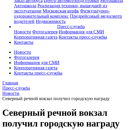
Заказ автобуса
Центр автомотоподготовки
Мотошкола
Автошкола
Реализация техники, вышедшей из
эксплуатации
Московская верфь
Физкультурно-
оздоровительный комплекс
Предрейсовый медосмотр
водителей
Недвижимость
Пресс-служба
Новости
Фотогалерея
Информация для СМИ
Корпоративная газета
Контакты пресс-службы
Контакты
Новости
Фотогалерея
Информация для СМИ
Корпоративная газета
Контакты пресс-службы
Главная
Пресс-служба
Новости
Северный речной вокзал получил городскую награду
Северный речной вокзал
получил городскую награду