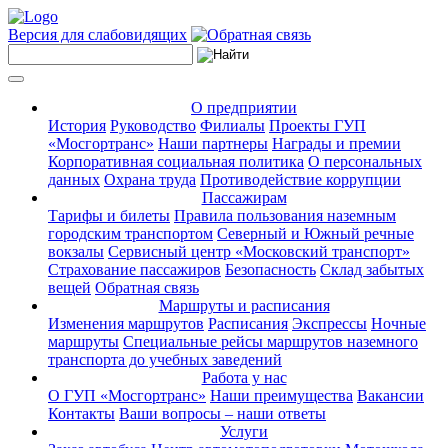
Версия для слабовидящих
О предприятии
История
Руководство
Филиалы
Проекты ГУП
«Мосгортранс»
Наши партнеры
Награды и премии
Корпоративная социальная политика
О персональных
данных
Охрана труда
Противодействие коррупции
Пассажирам
Тарифы и билеты
Правила пользования наземным
городским транспортом
Северный и Южный речные
вокзалы
Сервисный центр «Московский транспорт»
Страхование пассажиров
Безопасность
Склад забытых
вещей
Обратная связь
Маршруты и расписания
Изменения маршрутов
Расписания
Экспрессы
Ночные
маршруты
Специальные рейсы маршрутов наземного
транспорта до учебных заведений
Работа у нас
О ГУП «Мосгортранс»
Наши преимущества
Вакансии
Контакты
Ваши вопросы – наши ответы
Услуги