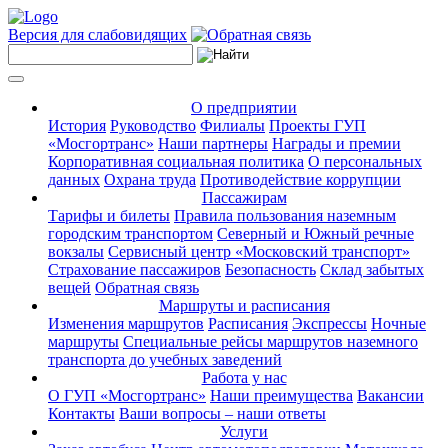
Версия для слабовидящих
О предприятии
История
Руководство
Филиалы
Проекты ГУП
«Мосгортранс»
Наши партнеры
Награды и премии
Корпоративная социальная политика
О персональных
данных
Охрана труда
Противодействие коррупции
Пассажирам
Тарифы и билеты
Правила пользования наземным
городским транспортом
Северный и Южный речные
вокзалы
Сервисный центр «Московский транспорт»
Страхование пассажиров
Безопасность
Склад забытых
вещей
Обратная связь
Маршруты и расписания
Изменения маршрутов
Расписания
Экспрессы
Ночные
маршруты
Специальные рейсы маршрутов наземного
транспорта до учебных заведений
Работа у нас
О ГУП «Мосгортранс»
Наши преимущества
Вакансии
Контакты
Ваши вопросы – наши ответы
Услуги