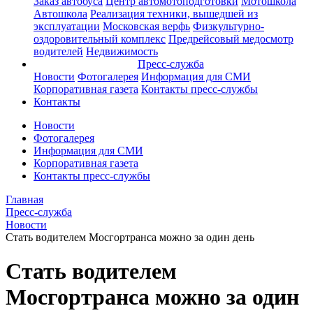
Заказ автобуса
Центр автомотоподготовки
Мотошкола
Автошкола
Реализация техники, вышедшей из
эксплуатации
Московская верфь
Физкультурно-
оздоровительный комплекс
Предрейсовый медосмотр
водителей
Недвижимость
Пресс-служба
Новости
Фотогалерея
Информация для СМИ
Корпоративная газета
Контакты пресс-службы
Контакты
Новости
Фотогалерея
Информация для СМИ
Корпоративная газета
Контакты пресс-службы
Главная
Пресс-служба
Новости
Стать водителем Мосгортранса можно за один день
Стать водителем
Мосгортранса можно за один