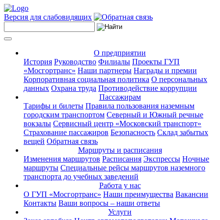
Версия для слабовидящих
О предприятии
История
Руководство
Филиалы
Проекты ГУП
«Мосгортранс»
Наши партнеры
Награды и премии
Корпоративная социальная политика
О персональных
данных
Охрана труда
Противодействие коррупции
Пассажирам
Тарифы и билеты
Правила пользования наземным
городским транспортом
Северный и Южный речные
вокзалы
Сервисный центр «Московский транспорт»
Страхование пассажиров
Безопасность
Склад забытых
вещей
Обратная связь
Маршруты и расписания
Изменения маршрутов
Расписания
Экспрессы
Ночные
маршруты
Специальные рейсы маршрутов наземного
транспорта до учебных заведений
Работа у нас
О ГУП «Мосгортранс»
Наши преимущества
Вакансии
Контакты
Ваши вопросы – наши ответы
Услуги