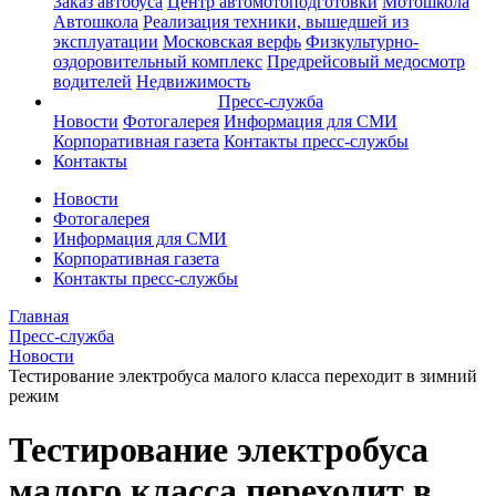
Заказ автобуса
Центр автомотоподготовки
Мотошкола
Автошкола
Реализация техники, вышедшей из
эксплуатации
Московская верфь
Физкультурно-
оздоровительный комплекс
Предрейсовый медосмотр
водителей
Недвижимость
Пресс-служба
Новости
Фотогалерея
Информация для СМИ
Корпоративная газета
Контакты пресс-службы
Контакты
Новости
Фотогалерея
Информация для СМИ
Корпоративная газета
Контакты пресс-службы
Главная
Пресс-служба
Новости
Тестирование электробуса малого класса переходит в зимний
режим
Тестирование электробуса
малого класса переходит в