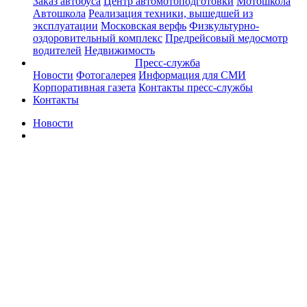
Заказ автобуса
Центр автомотоподготовки
Мотошкола
Автошкола
Реализация техники, вышедшей из
эксплуатации
Московская верфь
Физкультурно-
оздоровительный комплекс
Предрейсовый медосмотр
водителей
Недвижимость
Пресс-служба
Новости
Фотогалерея
Информация для СМИ
Корпоративная газета
Контакты пресс-службы
Контакты
Новости