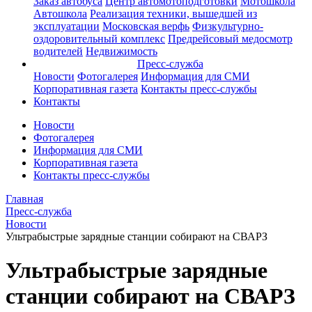
Заказ автобуса
Центр автомотоподготовки
Мотошкола
Автошкола
Реализация техники, вышедшей из
эксплуатации
Московская верфь
Физкультурно-
оздоровительный комплекс
Предрейсовый медосмотр
водителей
Недвижимость
Пресс-служба
Новости
Фотогалерея
Информация для СМИ
Корпоративная газета
Контакты пресс-службы
Контакты
Новости
Фотогалерея
Информация для СМИ
Корпоративная газета
Контакты пресс-службы
Главная
Пресс-служба
Новости
Ультрабыстрые зарядные станции собирают на СВАРЗ
Ультрабыстрые зарядные
станции собирают на СВАРЗ