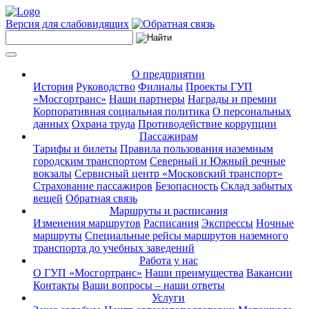
Версия для слабовидящих
О предприятии
История
Руководство
Филиалы
Проекты ГУП
«Мосгортранс»
Наши партнеры
Награды и премии
Корпоративная социальная политика
О персональных
данных
Охрана труда
Противодействие коррупции
Пассажирам
Тарифы и билеты
Правила пользования наземным
городским транспортом
Северный и Южный речные
вокзалы
Сервисный центр «Московский транспорт»
Страхование пассажиров
Безопасность
Склад забытых
вещей
Обратная связь
Маршруты и расписания
Изменения маршрутов
Расписания
Экспрессы
Ночные
маршруты
Специальные рейсы маршрутов наземного
транспорта до учебных заведений
Работа у нас
О ГУП «Мосгортранс»
Наши преимущества
Вакансии
Контакты
Ваши вопросы – наши ответы
Услуги