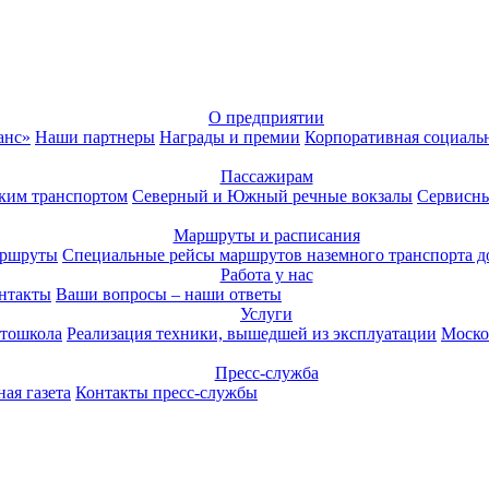
О предприятии
анс»
Наши партнеры
Награды и премии
Корпоративная социаль
Пассажирам
ким транспортом
Северный и Южный речные вокзалы
Сервисны
Маршруты и расписания
аршруты
Специальные рейсы маршрутов наземного транспорта д
Работа у нас
нтакты
Ваши вопросы – наши ответы
Услуги
тошкола
Реализация техники, вышедшей из эксплуатации
Моско
Пресс-служба
ая газета
Контакты пресс-службы