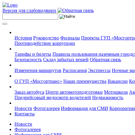
Версия для слабовидящих
История
Руководство
Филиалы
Проекты ГУП «Мосгортр
Противодействие коррупции
Тарифы и билеты
Правила пользования наземным городс
Безопасность
Склад забытых вещей
Обратная связь
Изменения маршрутов
Расписания
Экспрессы
Ночные м
О ГУП «Мосгортранс»
Наши преимущества
Вакансии
Ко
Заказ автобуса
Центр автомотоподготовки
Мотошкола
Ав
Предрейсовый медосмотр водителей
Недвижимость
Новости
Фотогалерея
Информация для СМИ
Корпоративн
Контакты
Новости
Фотогалерея
Информация для СМИ