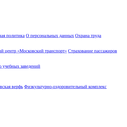
ная политика
О персональных данных
Охрана труда
й центр «Московский транспорт»
Страхование пассажиров
о учебных заведений
вская верфь
Физкультурно-оздоровительный комплекс