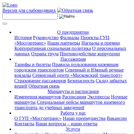
Версия для слабовидящих
О предприятии
История
Руководство
Филиалы
Проекты ГУП
«Мосгортранс»
Наши партнеры
Награды и премии
Корпоративная социальная политика
О персональных
данных
Охрана труда
Противодействие коррупции
Пассажирам
Тарифы и билеты
Правила пользования наземным
городским транспортом
Северный и Южный речные
вокзалы
Сервисный центр «Московский транспорт»
Страхование пассажиров
Безопасность
Склад забытых
вещей
Обратная связь
Маршруты и расписания
Изменения маршрутов
Расписания
Экспрессы
Ночные
маршруты
Специальные рейсы маршрутов наземного
транспорта до учебных заведений
Работа у нас
О ГУП «Мосгортранс»
Наши преимущества
Вакансии
Контакты
Ваши вопросы – наши ответы
Услуги