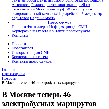
Заказ автобуса
Центр автомотоподготовки
Мотошкола
Автошкола
Реализация техники, вышедшей из
эксплуатации
Московская верфь
Физкультурно-
оздоровительный комплекс
Предрейсовый медосмотр
водителей
Недвижимость
Пресс-служба
Новости
Фотогалерея
Информация для СМИ
Корпоративная газета
Контакты пресс-службы
Контакты
Новости
Фотогалерея
Информация для СМИ
Корпоративная газета
Контакты пресс-службы
Главная
Пресс-служба
Новости
В Москве теперь 46 электробусных маршрутов
В Москве теперь 46
электробусных маршрутов