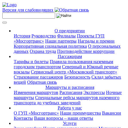
Версия для слабовидящих
О предприятии
История
Руководство
Филиалы
Проекты ГУП
«Мосгортранс»
Наши партнеры
Награды и премии
Корпоративная социальная политика
О персональных
данных
Охрана труда
Противодействие коррупции
Пассажирам
Тарифы и билеты
Правила пользования наземным
городским транспортом
Северный и Южный речные
вокзалы
Сервисный центр «Московский транспорт»
Страхование пассажиров
Безопасность
Склад забытых
вещей
Обратная связь
Маршруты и расписания
Изменения маршрутов
Расписания
Экспрессы
Ночные
маршруты
Специальные рейсы маршрутов наземного
транспорта до учебных заведений
Работа у нас
О ГУП «Мосгортранс»
Наши преимущества
Вакансии
Контакты
Ваши вопросы – наши ответы
Услуги