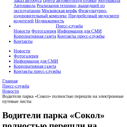
Заказ автобуса
Центр автомотоподготовки
Мотошкола
Автошкола
Реализация техники, вышедшей из
эксплуатации
Московская верфь
Физкультурно-
оздоровительный комплекс
Предрейсовый медосмотр
водителей
Недвижимость
Пресс-служба
Новости
Фотогалерея
Информация для СМИ
Корпоративная газета
Контакты пресс-службы
Контакты
Новости
Фотогалерея
Информация для СМИ
Корпоративная газета
Контакты пресс-службы
Главная
Пресс-служба
Новости
Водители парка «Сокол» полностью перешли на электронные
путевые листы
Водители парка «Сокол»
полностью перешли на