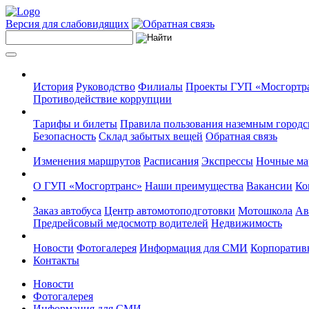
Версия для слабовидящих
История
Руководство
Филиалы
Проекты ГУП «Мосгортр
Противодействие коррупции
Тарифы и билеты
Правила пользования наземным городс
Безопасность
Склад забытых вещей
Обратная связь
Изменения маршрутов
Расписания
Экспрессы
Ночные м
О ГУП «Мосгортранс»
Наши преимущества
Вакансии
Ко
Заказ автобуса
Центр автомотоподготовки
Мотошкола
Ав
Предрейсовый медосмотр водителей
Недвижимость
Новости
Фотогалерея
Информация для СМИ
Корпоративн
Контакты
Новости
Фотогалерея
Информация для СМИ