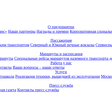
О предприятии
анс»
Наши партнеры
Награды и премии
Корпоративная социаль
Пассажирам
ким транспортом
Северный и Южный речные вокзалы
Сервисны
Маршруты и расписания
аршруты
Специальные рейсы маршрутов наземного транспорта д
Работа у нас
нтакты
Ваши вопросы – наши ответы
Услуги
тошкола
Реализация техники, вышедшей из эксплуатации
Моско
Пресс-служба
ая газета
Контакты пресс-службы