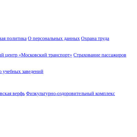
ная политика
О персональных данных
Охрана труда
й центр «Московский транспорт»
Страхование пассажиров
о учебных заведений
вская верфь
Физкультурно-оздоровительный комплекс