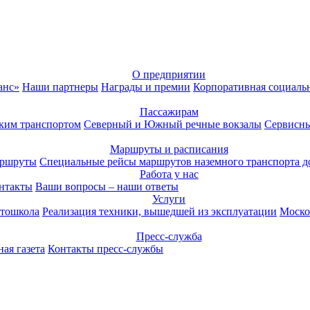
О предприятии
анс»
Наши партнеры
Награды и премии
Корпоративная социаль
Пассажирам
ким транспортом
Северный и Южный речные вокзалы
Сервисны
Маршруты и расписания
аршруты
Специальные рейсы маршрутов наземного транспорта д
Работа у нас
нтакты
Ваши вопросы – наши ответы
Услуги
тошкола
Реализация техники, вышедшей из эксплуатации
Моско
Пресс-служба
ая газета
Контакты пресс-службы