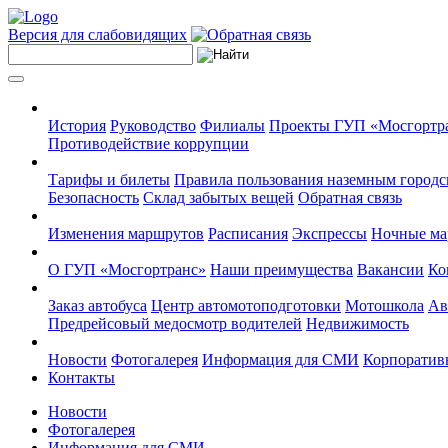
Версия для слабовидящих
История
Руководство
Филиалы
Проекты ГУП «Мосгортр
Противодействие коррупции
Тарифы и билеты
Правила пользования наземным городс
Безопасность
Склад забытых вещей
Обратная связь
Изменения маршрутов
Расписания
Экспрессы
Ночные м
О ГУП «Мосгортранс»
Наши преимущества
Вакансии
Ко
Заказ автобуса
Центр автомотоподготовки
Мотошкола
Ав
Предрейсовый медосмотр водителей
Недвижимость
Новости
Фотогалерея
Информация для СМИ
Корпоративн
Контакты
Новости
Фотогалерея
Информация для СМИ