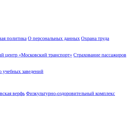
ная политика
О персональных данных
Охрана труда
й центр «Московский транспорт»
Страхование пассажиров
о учебных заведений
вская верфь
Физкультурно-оздоровительный комплекс