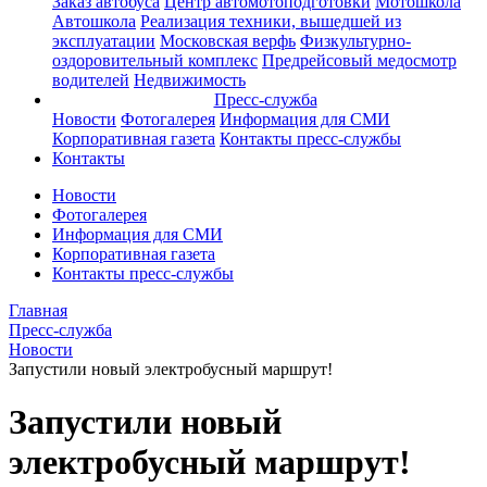
Заказ автобуса
Центр автомотоподготовки
Мотошкола
Автошкола
Реализация техники, вышедшей из
эксплуатации
Московская верфь
Физкультурно-
оздоровительный комплекс
Предрейсовый медосмотр
водителей
Недвижимость
Пресс-служба
Новости
Фотогалерея
Информация для СМИ
Корпоративная газета
Контакты пресс-службы
Контакты
Новости
Фотогалерея
Информация для СМИ
Корпоративная газета
Контакты пресс-службы
Главная
Пресс-служба
Новости
Запустили новый электробусный маршрут!
Запустили новый
электробусный маршрут!