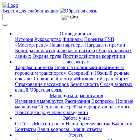
Версия для слабовидящих
О предприятии
История
Руководство
Филиалы
Проекты ГУП
«Мосгортранс»
Наши партнеры
Награды и премии
Корпоративная социальная политика
О персональных
данных
Охрана труда
Противодействие коррупции
Пассажирам
Тарифы и билеты
Правила пользования наземным
городским транспортом
Северный и Южный речные
вокзалы
Сервисный центр «Московский транспорт»
Страхование пассажиров
Безопасность
Склад забытых
вещей
Обратная связь
Маршруты и расписания
Изменения маршрутов
Расписания
Экспрессы
Ночные
маршруты
Специальные рейсы маршрутов наземного
транспорта до учебных заведений
Работа у нас
О ГУП «Мосгортранс»
Наши преимущества
Вакансии
Контакты
Ваши вопросы – наши ответы
Услуги