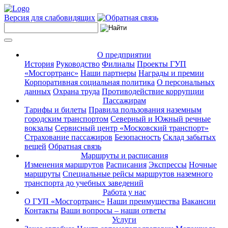
Версия для слабовидящих
О предприятии
История
Руководство
Филиалы
Проекты ГУП
«Мосгортранс»
Наши партнеры
Награды и премии
Корпоративная социальная политика
О персональных
данных
Охрана труда
Противодействие коррупции
Пассажирам
Тарифы и билеты
Правила пользования наземным
городским транспортом
Северный и Южный речные
вокзалы
Сервисный центр «Московский транспорт»
Страхование пассажиров
Безопасность
Склад забытых
вещей
Обратная связь
Маршруты и расписания
Изменения маршрутов
Расписания
Экспрессы
Ночные
маршруты
Специальные рейсы маршрутов наземного
транспорта до учебных заведений
Работа у нас
О ГУП «Мосгортранс»
Наши преимущества
Вакансии
Контакты
Ваши вопросы – наши ответы
Услуги