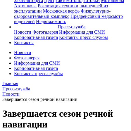
Заказ автобуса
Центр автомотоподготовки
Мотошкола
Автошкола
Реализация техники, вышедшей из
эксплуатации
Московская верфь
Физкультурно-
оздоровительный комплекс
Предрейсовый медосмотр
водителей
Недвижимость
Пресс-служба
Новости
Фотогалерея
Информация для СМИ
Корпоративная газета
Контакты пресс-службы
Контакты
Новости
Фотогалерея
Информация для СМИ
Корпоративная газета
Контакты пресс-службы
Главная
Пресс-служба
Новости
Завершается сезон речной навигации
Завершается сезон речной
навигации