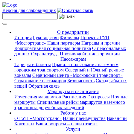
Версия для слабовидящих
О предприятии
История
Руководство
Филиалы
Проекты ГУП
«Мосгортранс»
Наши партнеры
Награды и премии
Корпоративная социальная политика
О персональных
данных
Охрана труда
Противодействие коррупции
Пассажирам
Тарифы и билеты
Правила пользования наземным
городским транспортом
Северный и Южный речные
вокзалы
Сервисный центр «Московский транспорт»
Страхование пассажиров
Безопасность
Склад забытых
вещей
Обратная связь
Маршруты и расписания
Изменения маршрутов
Расписания
Экспрессы
Ночные
маршруты
Специальные рейсы маршрутов наземного
транспорта до учебных заведений
Работа у нас
О ГУП «Мосгортранс»
Наши преимущества
Вакансии
Контакты
Ваши вопросы – наши ответы
Услуги