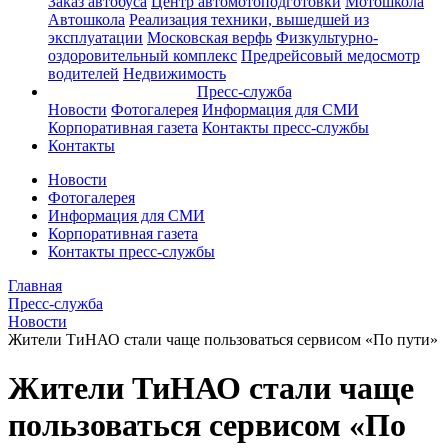
Заказ автобуса
Центр автомотоподготовки
Мотошкола
Автошкола
Реализация техники, вышедшей из
эксплуатации
Московская верфь
Физкультурно-
оздоровительный комплекс
Предрейсовый медосмотр
водителей
Недвижимость
Пресс-служба
Новости
Фотогалерея
Информация для СМИ
Корпоративная газета
Контакты пресс-службы
Контакты
Новости
Фотогалерея
Информация для СМИ
Корпоративная газета
Контакты пресс-службы
Главная
Пресс-служба
Новости
Жители ТиНАО стали чаще пользоваться сервисом «По пути»
Жители ТиНАО стали чаще
пользоваться сервисом «По