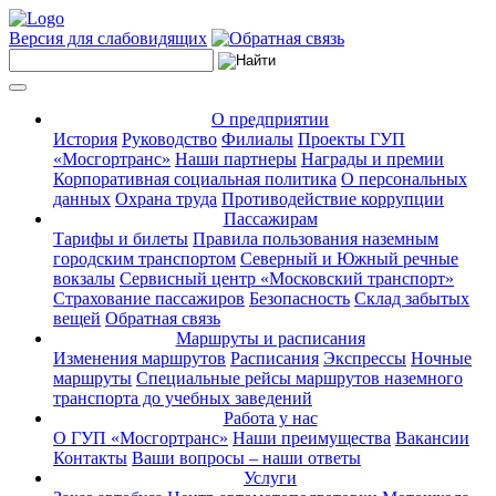
Версия для слабовидящих
О предприятии
История
Руководство
Филиалы
Проекты ГУП
«Мосгортранс»
Наши партнеры
Награды и премии
Корпоративная социальная политика
О персональных
данных
Охрана труда
Противодействие коррупции
Пассажирам
Тарифы и билеты
Правила пользования наземным
городским транспортом
Северный и Южный речные
вокзалы
Сервисный центр «Московский транспорт»
Страхование пассажиров
Безопасность
Склад забытых
вещей
Обратная связь
Маршруты и расписания
Изменения маршрутов
Расписания
Экспрессы
Ночные
маршруты
Специальные рейсы маршрутов наземного
транспорта до учебных заведений
Работа у нас
О ГУП «Мосгортранс»
Наши преимущества
Вакансии
Контакты
Ваши вопросы – наши ответы
Услуги