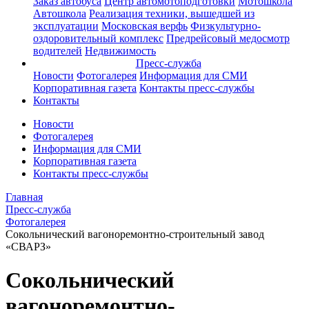
Заказ автобуса
Центр автомотоподготовки
Мотошкола
Автошкола
Реализация техники, вышедшей из
эксплуатации
Московская верфь
Физкультурно-
оздоровительный комплекс
Предрейсовый медосмотр
водителей
Недвижимость
Пресс-служба
Новости
Фотогалерея
Информация для СМИ
Корпоративная газета
Контакты пресс-службы
Контакты
Новости
Фотогалерея
Информация для СМИ
Корпоративная газета
Контакты пресс-службы
Главная
Пресс-служба
Фотогалерея
Сокольнический вагоноремонтно-строительный завод
«СВАРЗ»
Сокольнический
вагоноремонтно-