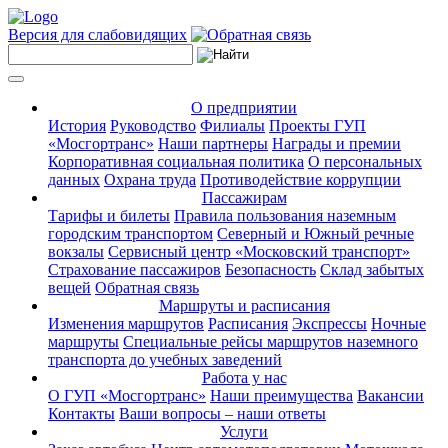
Версия для слабовидящих
О предприятии
История
Руководство
Филиалы
Проекты ГУП
«Мосгортранс»
Наши партнеры
Награды и премии
Корпоративная социальная политика
О персональных
данных
Охрана труда
Противодействие коррупции
Пассажирам
Тарифы и билеты
Правила пользования наземным
городским транспортом
Северный и Южный речные
вокзалы
Сервисный центр «Московский транспорт»
Страхование пассажиров
Безопасность
Склад забытых
вещей
Обратная связь
Маршруты и расписания
Изменения маршрутов
Расписания
Экспрессы
Ночные
маршруты
Специальные рейсы маршрутов наземного
транспорта до учебных заведений
Работа у нас
О ГУП «Мосгортранс»
Наши преимущества
Вакансии
Контакты
Ваши вопросы – наши ответы
Услуги