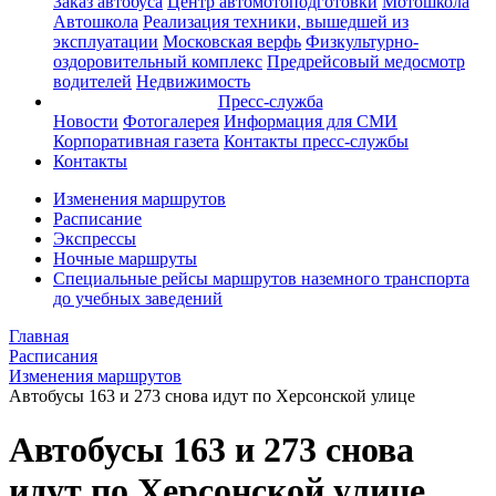
Заказ автобуса
Центр автомотоподготовки
Мотошкола
Автошкола
Реализация техники, вышедшей из
эксплуатации
Московская верфь
Физкультурно-
оздоровительный комплекс
Предрейсовый медосмотр
водителей
Недвижимость
Пресс-служба
Новости
Фотогалерея
Информация для СМИ
Корпоративная газета
Контакты пресс-службы
Контакты
Изменения маршрутов
Расписание
Экспрессы
Ночные маршруты
Специальные рейсы маршрутов наземного транспорта
до учебных заведений
Главная
Расписания
Изменения маршрутов
Автобусы 163 и 273 снова идут по Херсонской улице
Автобусы 163 и 273 снова
идут по Херсонской улице