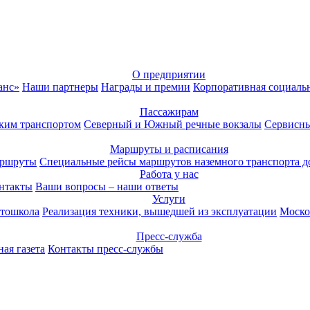
О предприятии
анс»
Наши партнеры
Награды и премии
Корпоративная социаль
Пассажирам
ким транспортом
Северный и Южный речные вокзалы
Сервисны
Маршруты и расписания
аршруты
Специальные рейсы маршрутов наземного транспорта д
Работа у нас
нтакты
Ваши вопросы – наши ответы
Услуги
тошкола
Реализация техники, вышедшей из эксплуатации
Моско
Пресс-служба
ая газета
Контакты пресс-службы