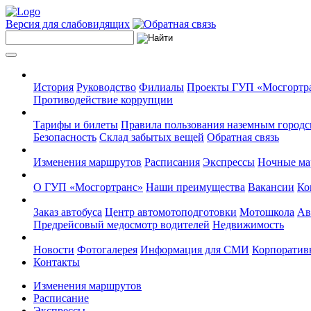
Версия для слабовидящих
История
Руководство
Филиалы
Проекты ГУП «Мосгортр
Противодействие коррупции
Тарифы и билеты
Правила пользования наземным городс
Безопасность
Склад забытых вещей
Обратная связь
Изменения маршрутов
Расписания
Экспрессы
Ночные м
О ГУП «Мосгортранс»
Наши преимущества
Вакансии
Ко
Заказ автобуса
Центр автомотоподготовки
Мотошкола
Ав
Предрейсовый медосмотр водителей
Недвижимость
Новости
Фотогалерея
Информация для СМИ
Корпоративн
Контакты
Изменения маршрутов
Расписание
Экспрессы