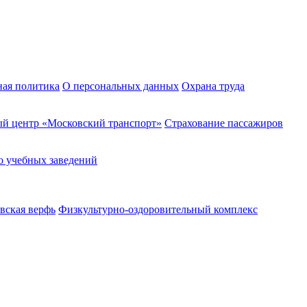
ная политика
О персональных данных
Охрана труда
й центр «Московский транспорт»
Страхование пассажиров
о учебных заведений
вская верфь
Физкультурно-оздоровительный комплекс