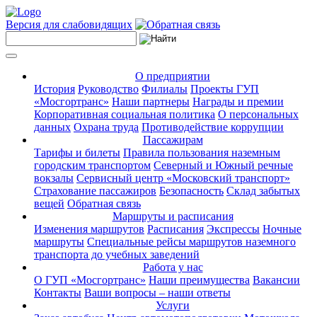
Версия для слабовидящих
О предприятии
История
Руководство
Филиалы
Проекты ГУП
«Мосгортранс»
Наши партнеры
Награды и премии
Корпоративная социальная политика
О персональных
данных
Охрана труда
Противодействие коррупции
Пассажирам
Тарифы и билеты
Правила пользования наземным
городским транспортом
Северный и Южный речные
вокзалы
Сервисный центр «Московский транспорт»
Страхование пассажиров
Безопасность
Склад забытых
вещей
Обратная связь
Маршруты и расписания
Изменения маршрутов
Расписания
Экспрессы
Ночные
маршруты
Специальные рейсы маршрутов наземного
транспорта до учебных заведений
Работа у нас
О ГУП «Мосгортранс»
Наши преимущества
Вакансии
Контакты
Ваши вопросы – наши ответы
Услуги