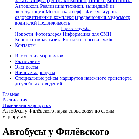
Заказ автобуса
Центр автомотоподготовки
Мотошкола
Автошкола
Реализация техники, вышедшей из
эксплуатации
Московская верфь
Физкультурно-
оздоровительный комплекс
Предрейсовый медосмотр
водителей
Недвижимость
Пресс-служба
Новости
Фотогалерея
Информация для СМИ
Корпоративная газета
Контакты пресс-службы
Контакты
Изменения маршрутов
Расписание
Экспрессы
Ночные маршруты
Специальные рейсы маршрутов наземного транспорта
до учебных заведений
Главная
Расписания
Изменения маршрутов
Автобусы у Филёвского парка снова ходят по своим
маршрутам
Автобусы у Филёвского