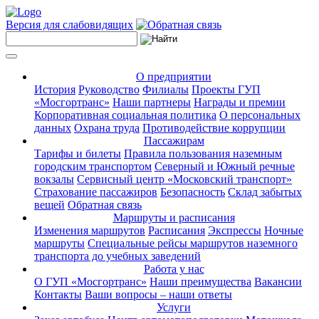
Версия для слабовидящих
О предприятии
История
Руководство
Филиалы
Проекты ГУП
«Мосгортранс»
Наши партнеры
Награды и премии
Корпоративная социальная политика
О персональных
данных
Охрана труда
Противодействие коррупции
Пассажирам
Тарифы и билеты
Правила пользования наземным
городским транспортом
Северный и Южный речные
вокзалы
Сервисный центр «Московский транспорт»
Страхование пассажиров
Безопасность
Склад забытых
вещей
Обратная связь
Маршруты и расписания
Изменения маршрутов
Расписания
Экспрессы
Ночные
маршруты
Специальные рейсы маршрутов наземного
транспорта до учебных заведений
Работа у нас
О ГУП «Мосгортранс»
Наши преимущества
Вакансии
Контакты
Ваши вопросы – наши ответы
Услуги