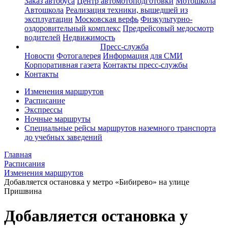
Заказ автобуса
Центр автомотоподготовки
Мотошкола
Автошкола
Реализация техники, вышедшей из
эксплуатации
Московская верфь
Физкультурно-
оздоровительный комплекс
Предрейсовый медосмотр
водителей
Недвижимость
Пресс-служба
Новости
Фотогалерея
Информация для СМИ
Корпоративная газета
Контакты пресс-службы
Контакты
Изменения маршрутов
Расписание
Экспрессы
Ночные маршруты
Специальные рейсы маршрутов наземного транспорта
до учебных заведений
Главная
Расписания
Изменения маршрутов
Добавляется остановка у метро «Бибирево» на улице
Пришвина
Добавляется остановка у