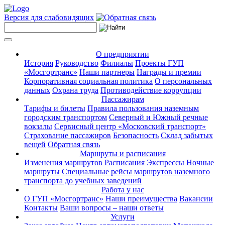
Версия для слабовидящих
О предприятии
История
Руководство
Филиалы
Проекты ГУП
«Мосгортранс»
Наши партнеры
Награды и премии
Корпоративная социальная политика
О персональных
данных
Охрана труда
Противодействие коррупции
Пассажирам
Тарифы и билеты
Правила пользования наземным
городским транспортом
Северный и Южный речные
вокзалы
Сервисный центр «Московский транспорт»
Страхование пассажиров
Безопасность
Склад забытых
вещей
Обратная связь
Маршруты и расписания
Изменения маршрутов
Расписания
Экспрессы
Ночные
маршруты
Специальные рейсы маршрутов наземного
транспорта до учебных заведений
Работа у нас
О ГУП «Мосгортранс»
Наши преимущества
Вакансии
Контакты
Ваши вопросы – наши ответы
Услуги