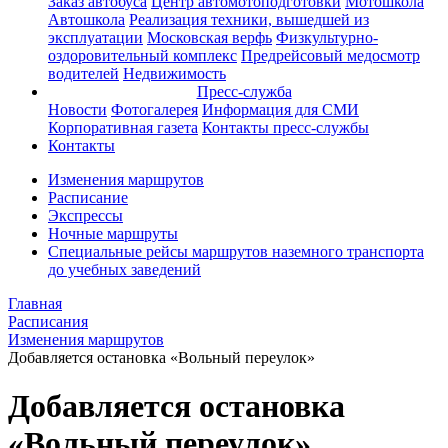
Заказ автобуса
Центр автомотоподготовки
Мотошкола
Автошкола
Реализация техники, вышедшей из
эксплуатации
Московская верфь
Физкультурно-
оздоровительный комплекс
Предрейсовый медосмотр
водителей
Недвижимость
Пресс-служба
Новости
Фотогалерея
Информация для СМИ
Корпоративная газета
Контакты пресс-службы
Контакты
Изменения маршрутов
Расписание
Экспрессы
Ночные маршруты
Специальные рейсы маршрутов наземного транспорта
до учебных заведений
Главная
Расписания
Изменения маршрутов
Добавляется остановка «Вольный переулок»
Добавляется остановка
«Вольный переулок»