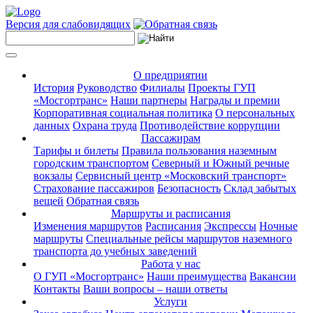
Версия для слабовидящих
О предприятии
История
Руководство
Филиалы
Проекты ГУП
«Мосгортранс»
Наши партнеры
Награды и премии
Корпоративная социальная политика
О персональных
данных
Охрана труда
Противодействие коррупции
Пассажирам
Тарифы и билеты
Правила пользования наземным
городским транспортом
Северный и Южный речные
вокзалы
Сервисный центр «Московский транспорт»
Страхование пассажиров
Безопасность
Склад забытых
вещей
Обратная связь
Маршруты и расписания
Изменения маршрутов
Расписания
Экспрессы
Ночные
маршруты
Специальные рейсы маршрутов наземного
транспорта до учебных заведений
Работа у нас
О ГУП «Мосгортранс»
Наши преимущества
Вакансии
Контакты
Ваши вопросы – наши ответы
Услуги