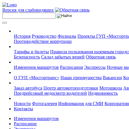
Версия для слабовидящих
История
Руководство
Филиалы
Проекты ГУП «Мосгортр
Противодействие коррупции
Тарифы и билеты
Правила пользования наземным городс
Безопасность
Склад забытых вещей
Обратная связь
Изменения маршрутов
Расписания
Экспрессы
Ночные м
О ГУП «Мосгортранс»
Наши преимущества
Вакансии
Ко
Заказ автобуса
Центр автомотоподготовки
Мотошкола
Ав
Предрейсовый медосмотр водителей
Недвижимость
Новости
Фотогалерея
Информация для СМИ
Корпоративн
Контакты
Изменения маршрутов
Расписание
Экспрессы