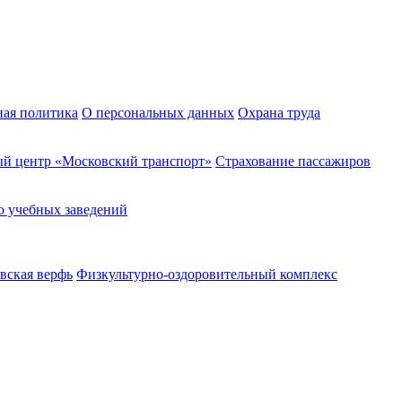
ная политика
О персональных данных
Охрана труда
й центр «Московский транспорт»
Страхование пассажиров
о учебных заведений
вская верфь
Физкультурно-оздоровительный комплекс