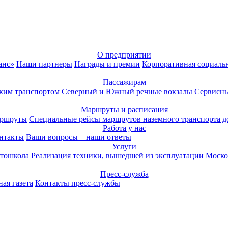
О предприятии
анс»
Наши партнеры
Награды и премии
Корпоративная социаль
Пассажирам
ким транспортом
Северный и Южный речные вокзалы
Сервисны
Маршруты и расписания
аршруты
Специальные рейсы маршрутов наземного транспорта д
Работа у нас
нтакты
Ваши вопросы – наши ответы
Услуги
тошкола
Реализация техники, вышедшей из эксплуатации
Моско
Пресс-служба
ая газета
Контакты пресс-службы