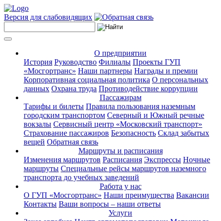
Версия для слабовидящих
О предприятии
История
Руководство
Филиалы
Проекты ГУП
«Мосгортранс»
Наши партнеры
Награды и премии
Корпоративная социальная политика
О персональных
данных
Охрана труда
Противодействие коррупции
Пассажирам
Тарифы и билеты
Правила пользования наземным
городским транспортом
Северный и Южный речные
вокзалы
Сервисный центр «Московский транспорт»
Страхование пассажиров
Безопасность
Склад забытых
вещей
Обратная связь
Маршруты и расписания
Изменения маршрутов
Расписания
Экспрессы
Ночные
маршруты
Специальные рейсы маршрутов наземного
транспорта до учебных заведений
Работа у нас
О ГУП «Мосгортранс»
Наши преимущества
Вакансии
Контакты
Ваши вопросы – наши ответы
Услуги