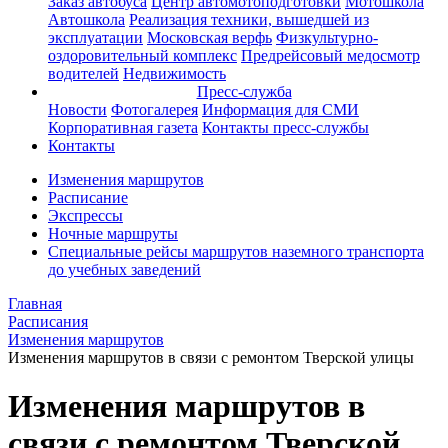
Заказ автобуса
Центр автомотоподготовки
Мотошкола
Автошкола
Реализация техники, вышедшей из
эксплуатации
Московская верфь
Физкультурно-
оздоровительный комплекс
Предрейсовый медосмотр
водителей
Недвижимость
Пресс-служба
Новости
Фотогалерея
Информация для СМИ
Корпоративная газета
Контакты пресс-службы
Контакты
Изменения маршрутов
Расписание
Экспрессы
Ночные маршруты
Специальные рейсы маршрутов наземного транспорта
до учебных заведений
Главная
Расписания
Изменения маршрутов
Изменения маршрутов в связи с ремонтом Тверской улицы
Изменения маршрутов в
связи с ремонтом Тверской