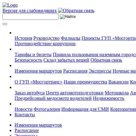
Версия для слабовидящих
История
Руководство
Филиалы
Проекты ГУП «Мосгортр
Противодействие коррупции
Тарифы и билеты
Правила пользования наземным городс
Безопасность
Склад забытых вещей
Обратная связь
Изменения маршрутов
Расписания
Экспрессы
Ночные м
О ГУП «Мосгортранс»
Наши преимущества
Вакансии
Ко
Заказ автобуса
Центр автомотоподготовки
Мотошкола
Ав
Предрейсовый медосмотр водителей
Недвижимость
Новости
Фотогалерея
Информация для СМИ
Корпоративн
Контакты
Изменения маршрутов
Расписание
Экспрессы