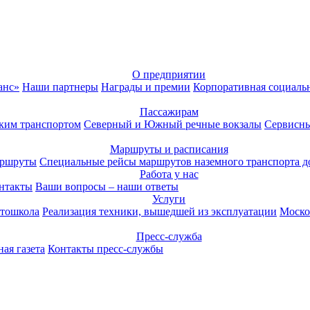
О предприятии
анс»
Наши партнеры
Награды и премии
Корпоративная социаль
Пассажирам
ким транспортом
Северный и Южный речные вокзалы
Сервисны
Маршруты и расписания
аршруты
Специальные рейсы маршрутов наземного транспорта д
Работа у нас
нтакты
Ваши вопросы – наши ответы
Услуги
тошкола
Реализация техники, вышедшей из эксплуатации
Моско
Пресс-служба
ая газета
Контакты пресс-службы