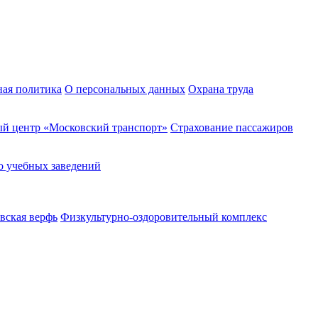
ная политика
О персональных данных
Охрана труда
й центр «Московский транспорт»
Страхование пассажиров
о учебных заведений
вская верфь
Физкультурно-оздоровительный комплекс