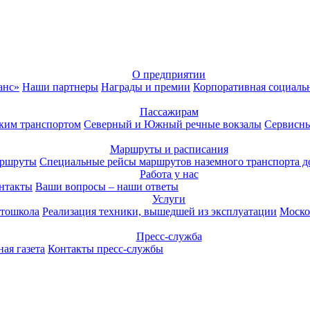
О предприятии
анс»
Наши партнеры
Награды и премии
Корпоративная социаль
Пассажирам
ким транспортом
Северный и Южный речные вокзалы
Сервисны
Маршруты и расписания
аршруты
Специальные рейсы маршрутов наземного транспорта д
Работа у нас
нтакты
Ваши вопросы – наши ответы
Услуги
тошкола
Реализация техники, вышедшей из эксплуатации
Моско
Пресс-служба
ая газета
Контакты пресс-службы