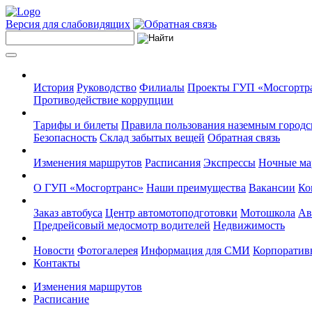
Версия для слабовидящих
История
Руководство
Филиалы
Проекты ГУП «Мосгортр
Противодействие коррупции
Тарифы и билеты
Правила пользования наземным городс
Безопасность
Склад забытых вещей
Обратная связь
Изменения маршрутов
Расписания
Экспрессы
Ночные м
О ГУП «Мосгортранс»
Наши преимущества
Вакансии
Ко
Заказ автобуса
Центр автомотоподготовки
Мотошкола
Ав
Предрейсовый медосмотр водителей
Недвижимость
Новости
Фотогалерея
Информация для СМИ
Корпоративн
Контакты
Изменения маршрутов
Расписание