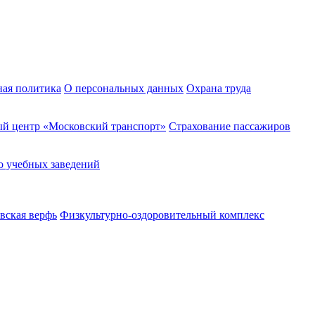
ная политика
О персональных данных
Охрана труда
й центр «Московский транспорт»
Страхование пассажиров
о учебных заведений
вская верфь
Физкультурно-оздоровительный комплекс