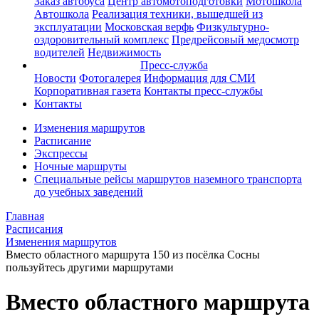
Заказ автобуса
Центр автомотоподготовки
Мотошкола
Автошкола
Реализация техники, вышедшей из
эксплуатации
Московская верфь
Физкультурно-
оздоровительный комплекс
Предрейсовый медосмотр
водителей
Недвижимость
Пресс-служба
Новости
Фотогалерея
Информация для СМИ
Корпоративная газета
Контакты пресс-службы
Контакты
Изменения маршрутов
Расписание
Экспрессы
Ночные маршруты
Специальные рейсы маршрутов наземного транспорта
до учебных заведений
Главная
Расписания
Изменения маршрутов
Вместо областного маршрута 150 из посёлка Сосны
пользуйтесь другими маршрутами
Вместо областного маршрута