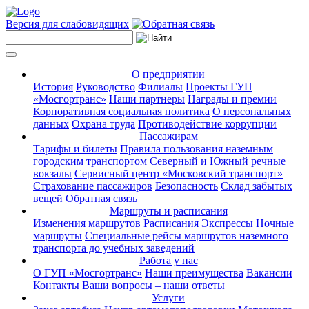
Версия для слабовидящих
О предприятии
История
Руководство
Филиалы
Проекты ГУП
«Мосгортранс»
Наши партнеры
Награды и премии
Корпоративная социальная политика
О персональных
данных
Охрана труда
Противодействие коррупции
Пассажирам
Тарифы и билеты
Правила пользования наземным
городским транспортом
Северный и Южный речные
вокзалы
Сервисный центр «Московский транспорт»
Страхование пассажиров
Безопасность
Склад забытых
вещей
Обратная связь
Маршруты и расписания
Изменения маршрутов
Расписания
Экспрессы
Ночные
маршруты
Специальные рейсы маршрутов наземного
транспорта до учебных заведений
Работа у нас
О ГУП «Мосгортранс»
Наши преимущества
Вакансии
Контакты
Ваши вопросы – наши ответы
Услуги