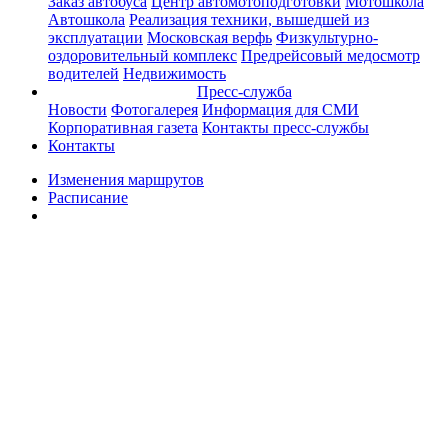
Заказ автобуса
Центр автомотоподготовки
Мотошкола
Автошкола
Реализация техники, вышедшей из
эксплуатации
Московская верфь
Физкультурно-
оздоровительный комплекс
Предрейсовый медосмотр
водителей
Недвижимость
Пресс-служба
Новости
Фотогалерея
Информация для СМИ
Корпоративная газета
Контакты пресс-службы
Контакты
Изменения маршрутов
Расписание