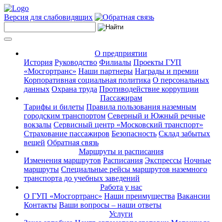
Версия для слабовидящих
О предприятии
История
Руководство
Филиалы
Проекты ГУП
«Мосгортранс»
Наши партнеры
Награды и премии
Корпоративная социальная политика
О персональных
данных
Охрана труда
Противодействие коррупции
Пассажирам
Тарифы и билеты
Правила пользования наземным
городским транспортом
Северный и Южный речные
вокзалы
Сервисный центр «Московский транспорт»
Страхование пассажиров
Безопасность
Склад забытых
вещей
Обратная связь
Маршруты и расписания
Изменения маршрутов
Расписания
Экспрессы
Ночные
маршруты
Специальные рейсы маршрутов наземного
транспорта до учебных заведений
Работа у нас
О ГУП «Мосгортранс»
Наши преимущества
Вакансии
Контакты
Ваши вопросы – наши ответы
Услуги