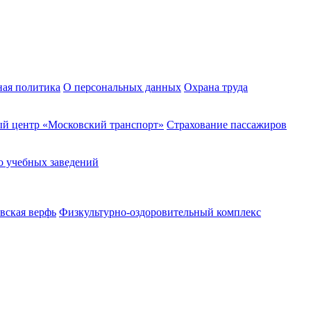
ная политика
О персональных данных
Охрана труда
й центр «Московский транспорт»
Страхование пассажиров
о учебных заведений
вская верфь
Физкультурно-оздоровительный комплекс