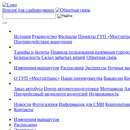
Версия для слабовидящих
История
Руководство
Филиалы
Проекты ГУП «Мосгортр
Противодействие коррупции
Тарифы и билеты
Правила пользования наземным городс
Безопасность
Склад забытых вещей
Обратная связь
Изменения маршрутов
Расписания
Экспрессы
Ночные м
О ГУП «Мосгортранс»
Наши преимущества
Вакансии
Ко
Заказ автобуса
Центр автомотоподготовки
Мотошкола
Ав
Предрейсовый медосмотр водителей
Недвижимость
Новости
Фотогалерея
Информация для СМИ
Корпоративн
Контакты
Изменения маршрутов
Расписание
Экспрессы