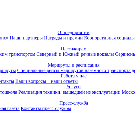
О предприятии
анс»
Наши партнеры
Награды и премии
Корпоративная социаль
Пассажирам
ким транспортом
Северный и Южный речные вокзалы
Сервисны
Маршруты и расписания
аршруты
Специальные рейсы маршрутов наземного транспорта д
Работа у нас
нтакты
Ваши вопросы – наши ответы
Услуги
тошкола
Реализация техники, вышедшей из эксплуатации
Моско
Пресс-служба
ая газета
Контакты пресс-службы