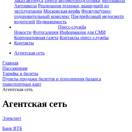
Заказ автобуса
Центр автомотоподготовки
Мотошкола
Автошкола
Реализация техники, вышедшей из
эксплуатации
Московская верфь
Физкультурно-
оздоровительный комплекс
Предрейсовый медосмотр
водителей
Недвижимость
Пресс-служба
Новости
Фотогалерея
Информация для СМИ
Корпоративная газета
Контакты пресс-службы
Контакты
Агентская сеть
Главная
Пассажирам
Тарифы и билеты
Пункты продажи билетов и пополнения баланса
транспортных карт
Агентская сеть
Агентская сеть
Элекснет
Банк ВТБ