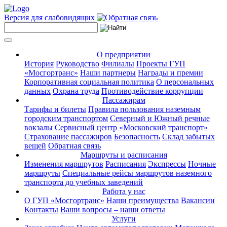
Версия для слабовидящих
О предприятии
История
Руководство
Филиалы
Проекты ГУП
«Мосгортранс»
Наши партнеры
Награды и премии
Корпоративная социальная политика
О персональных
данных
Охрана труда
Противодействие коррупции
Пассажирам
Тарифы и билеты
Правила пользования наземным
городским транспортом
Северный и Южный речные
вокзалы
Сервисный центр «Московский транспорт»
Страхование пассажиров
Безопасность
Склад забытых
вещей
Обратная связь
Маршруты и расписания
Изменения маршрутов
Расписания
Экспрессы
Ночные
маршруты
Специальные рейсы маршрутов наземного
транспорта до учебных заведений
Работа у нас
О ГУП «Мосгортранс»
Наши преимущества
Вакансии
Контакты
Ваши вопросы – наши ответы
Услуги