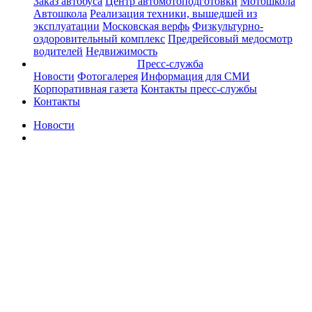
Заказ автобуса
Центр автомотоподготовки
Мотошкола
Автошкола
Реализация техники, вышедшей из
эксплуатации
Московская верфь
Физкультурно-
оздоровительный комплекс
Предрейсовый медосмотр
водителей
Недвижимость
Пресс-служба
Новости
Фотогалерея
Информация для СМИ
Корпоративная газета
Контакты пресс-службы
Контакты
Новости