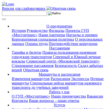
Версия для слабовидящих
О предприятии
История
Руководство
Филиалы
Проекты ГУП
«Мосгортранс»
Наши партнеры
Награды и премии
Корпоративная социальная политика
О персональных
данных
Охрана труда
Противодействие коррупции
Пассажирам
Тарифы и билеты
Правила пользования наземным
городским транспортом
Северный и Южный речные
вокзалы
Сервисный центр «Московский транспорт»
Страхование пассажиров
Безопасность
Склад забытых
вещей
Обратная связь
Маршруты и расписания
Изменения маршрутов
Расписания
Экспрессы
Ночные
маршруты
Специальные рейсы маршрутов наземного
транспорта до учебных заведений
Работа у нас
О ГУП «Мосгортранс»
Наши преимущества
Вакансии
Контакты
Ваши вопросы – наши ответы
Услуги