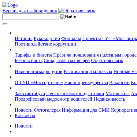
Версия для слабовидящих
История
Руководство
Филиалы
Проекты ГУП «Мосгортр
Противодействие коррупции
Тарифы и билеты
Правила пользования наземным городс
Безопасность
Склад забытых вещей
Обратная связь
Изменения маршрутов
Расписания
Экспрессы
Ночные м
О ГУП «Мосгортранс»
Наши преимущества
Вакансии
Ко
Заказ автобуса
Центр автомотоподготовки
Мотошкола
Ав
Предрейсовый медосмотр водителей
Недвижимость
Новости
Фотогалерея
Информация для СМИ
Корпоративн
Контакты
Новости