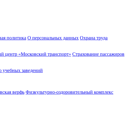
ная политика
О персональных данных
Охрана труда
й центр «Московский транспорт»
Страхование пассажиров
о учебных заведений
вская верфь
Физкультурно-оздоровительный комплекс