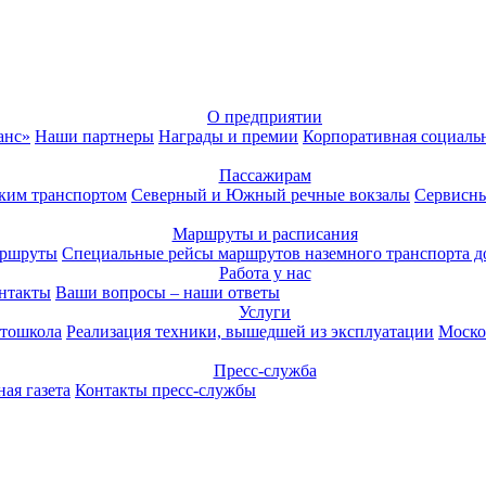
О предприятии
анс»
Наши партнеры
Награды и премии
Корпоративная социаль
Пассажирам
ким транспортом
Северный и Южный речные вокзалы
Сервисны
Маршруты и расписания
аршруты
Специальные рейсы маршрутов наземного транспорта д
Работа у нас
нтакты
Ваши вопросы – наши ответы
Услуги
тошкола
Реализация техники, вышедшей из эксплуатации
Моско
Пресс-служба
ая газета
Контакты пресс-службы