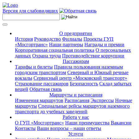
Версия для слабовидящих
О предприятии
История
Руководство
Филиалы
Проекты ГУП
«Мосгортранс»
Наши партнеры
Награды и премии
Корпоративная социальная политика
О персональных
данных
Охрана труда
Противодействие коррупции
Пассажирам
Тарифы и билеты
Правила пользования наземным
городским транспортом
Северный и Южный речные
вокзалы
Сервисный центр «Московский транспорт»
Страхование пассажиров
Безопасность
Склад забытых
вещей
Обратная связь
Маршруты и расписания
Изменения маршрутов
Расписания
Экспрессы
Ночные
маршруты
Специальные рейсы маршрутов наземного
транспорта до учебных заведений
Работа у нас
О ГУП «Мосгортранс»
Наши преимущества
Вакансии
Контакты
Ваши вопросы – наши ответы
Услуги