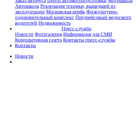
Заказ автобуса
Центр автомотоподготовки
Мотошкола
Автошкола
Реализация техники, вышедшей из
эксплуатации
Московская верфь
Физкультурно-
оздоровительный комплекс
Предрейсовый медосмотр
водителей
Недвижимость
Пресс-служба
Новости
Фотогалерея
Информация для СМИ
Корпоративная газета
Контакты пресс-службы
Контакты
Новости