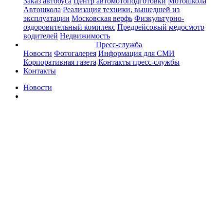
Заказ автобуса
Центр автомотоподготовки
Мотошкола
Автошкола
Реализация техники, вышедшей из
эксплуатации
Московская верфь
Физкультурно-
оздоровительный комплекс
Предрейсовый медосмотр
водителей
Недвижимость
Пресс-служба
Новости
Фотогалерея
Информация для СМИ
Корпоративная газета
Контакты пресс-службы
Контакты
Новости