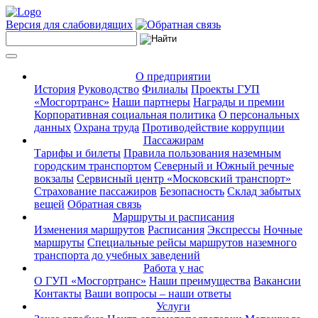
Версия для слабовидящих
О предприятии
История
Руководство
Филиалы
Проекты ГУП
«Мосгортранс»
Наши партнеры
Награды и премии
Корпоративная социальная политика
О персональных
данных
Охрана труда
Противодействие коррупции
Пассажирам
Тарифы и билеты
Правила пользования наземным
городским транспортом
Северный и Южный речные
вокзалы
Сервисный центр «Московский транспорт»
Страхование пассажиров
Безопасность
Склад забытых
вещей
Обратная связь
Маршруты и расписания
Изменения маршрутов
Расписания
Экспрессы
Ночные
маршруты
Специальные рейсы маршрутов наземного
транспорта до учебных заведений
Работа у нас
О ГУП «Мосгортранс»
Наши преимущества
Вакансии
Контакты
Ваши вопросы – наши ответы
Услуги